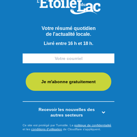
Votre résumé quotidien
de l'actualité locale.
Livré entre 16 h et 18 h.
Je m'abonne gratuitement
Publié le 7 août 2026
Le PQ promet d’améliorer
l’accès aux soins et au
Recevoir les nouvelles des
autres secteurs
transport en région
Ce site est protégé par Turnstile. La
politique de confidentialité
Alors que le déclenchement de la campagne électorale
et les
conditions d'utilisation
de Cloudflare s'appliquent.
pour l'élection québécoise du 5 octobre approche, le chef