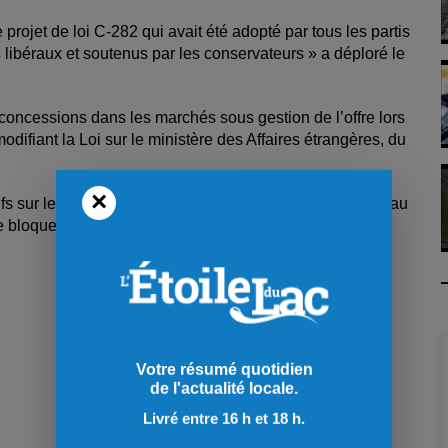
rojet de loi C-282 qui avait été adopté par tous les partis
 libéraux et soutenus par les conservateurs
» a déploré le
 concessions dans les marchés sous gestion de l’offre lors
difiant la Loi sur le ministère des Affaires étrangères, du
×
ur les produits laitiers canadiens. Il s’attaque en fait au
e bloquer l’accès aux producteurs étrangers.
Votre résumé quotidien
de l'actualité locale.
Livré entre 16 h et 18 h.