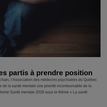
es partis à prendre position
rochain, l’Association des médecins psychiatres du Québec
e de la santé mentale une priorité incontournable de la
eforme Santé mentale 2026 sous le thème « La santé