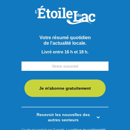
Votre résumé quotidien
de l'actualité locale.
Livré entre 16 h et 18 h.
Je m'abonne gratuitement
Publié le 7 août 2026
Le PQ promet d’améliorer
Recevoir les nouvelles des
autres secteurs
l’accès aux soins et au
Ce site est protégé par Turnstile. La
politique de confidentialité