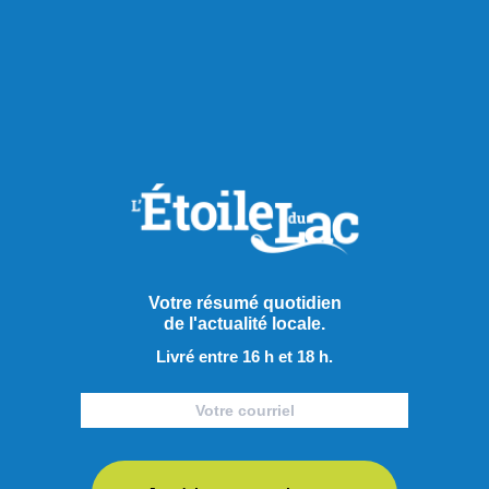
Publié hier à 15h00
Mark Carney ne lâche pas le
morceau
Votre résumé quotidien
de l'actualité locale.
Aluminium, forêt, gestion de l’offre, le premier ministre Mark
Livré entre 16 h et 18 h.
Carney s’est exprimé sur différents dossiers lors de sa visite
à Saguenay. Le premier ministre a pris la parole au cœur du
complexe Jonquière de Rio Tinto, devant l’usine de
démonstration d’Elysis. En raison du lieu soigneusement
choisi par le premier ministre canadien, la guerre ...