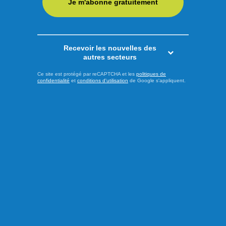
Je m'abonne gratuitement
LIRE LA SUITE
Recevoir les nouvelles des
Actualités
autres secteurs
Ce site est protégé par reCAPTCHA et les
politiques de
confidentialité
et
conditions d'utilisation
de Google s'appliquent.