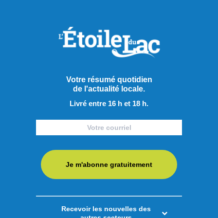
Les psychiatres pressent les
partis à prendre position
À l’approche de l’élection provinciale du 5 octobre prochain,
l’Association des médecins psychiatres du Québec (AMPQ)
lance un appel aux formations politiques : faire de la santé
Votre résumé quotidien
de l'actualité locale.
mentale une priorité incontournable de la prochaine
campagne électorale. En dévoilant sa plateforme Santé
Livré entre 16 h et 18 h.
mentale 2026 sous le thème « La santé mentale ne prend
pas de ...
LIRE LA SUITE
Je m'abonne gratuitement
Actualités
Recevoir les nouvelles des
autres secteurs