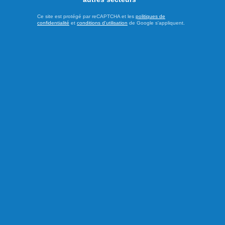
Ce site est protégé par reCAPTCHA et les
politiques de
confidentialité
et
conditions d'utilisation
de Google s'appliquent.