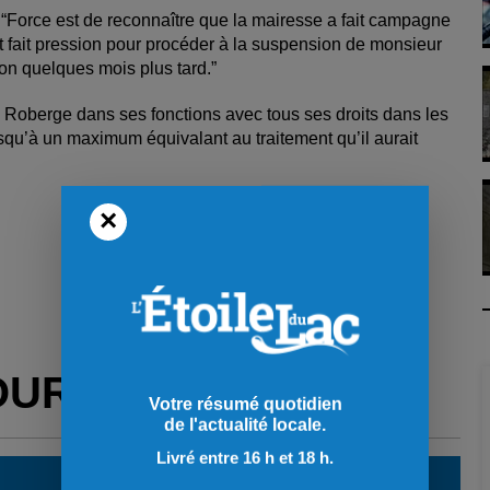
e: “Force est de reconnaître que la mairesse a fait campagne
dit fait pression pour procéder à la suspension de monsieur
on quelques mois plus tard.”
 Roberge dans ses fonctions avec tous ses droits dans les
usqu’à un maximum équivalant au traitement qu’il aurait
×
OUR VOUS
Votre résumé quotidien
de l'actualité locale.
Livré entre 16 h et 18 h.