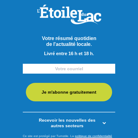
transport en région
Alors que le déclenchement de la campagne électorale
pour l'élection québécoise du 5 octobre approche, le chef
du Parti Québécois (PQ), Paul St-Pierre-Plamondon, et le
candidat péquiste dans la circonscription des Îles-de-la-
Votre résumé quotidien
Madeleine, Joël Arseneau, ont dévoilé ce vendredi deux
de l'actualité locale.
engagements visant à mieux répondre aux besoins des
Livré entre 16 h et 18 h.
citoyens vivant en ...
LIRE LA SUITE
Je m'abonne gratuitement
Actualités
Recevoir les nouvelles des
autres secteurs
Ce site est protégé par Turnstile. La
politique de confidentialité