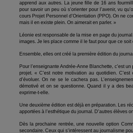
apprend aux autres. La jeune fille de 16 ans fourmil
pour savoir un peu où s’orienter pour l’avenir, vu qu’
cours Projet Personnel d’Orientation (PPO). On ne con
mais il en existe plein. On aimerait en parler. »
Léonie est responsable de la mise en page du journal. E
images. Je les place comme il le faut pour que ce soit d
Ensemble, elles ont créé la première édition du journa
Pour l’enseignante Andrée-Anne Blanchette, c’est un p
projet. « C’est notre motivation au quotidien. C’est
d’évoluer. On ne se le cachera pas. L’enseignement
démotivé et on se questionne. Quand il y a des bea
exprime-t-elle.
Une deuxième édition est déjà en préparation. Les réd
apportées à l’esthétique du journal. D’autres élèves on
Dès la prochaine rentrée, une nouvelle option Comm
secondaire. Ceux qui s’intéressent au journalisme pou