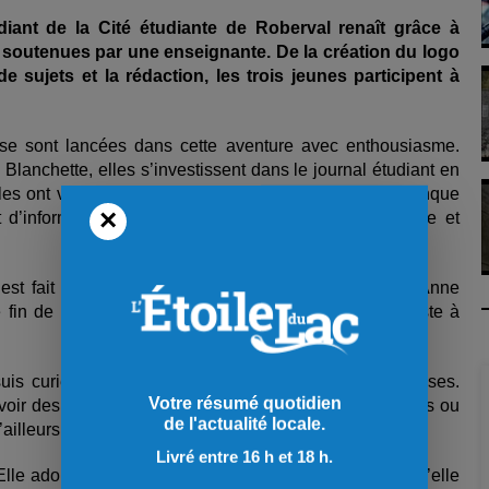
iant de la Cité étudiante de Roberval renaît grâce à
re soutenues par une enseignante. De la création du logo
 sujets et la rédaction, les trois jeunes participent à
se sont lancées dans cette aventure avec enthousiasme.
lanchette, elles s’investissent dans le journal étudiant en
lles ont voulu relancer le journal pour répondre au manque
×
 d’informer les élèves sur l’actualité scolaire, sportive et
’est fait un plan de match tout de suite, dit Andrée-Anne
in de semaine, le journal était déjà fini. Il restait juste à
suis curieuse. J’aime ça apprendre des nouvelles choses.
Votre résumé quotidien
voir des trucs sur l’espace comme les aurores boréales ou
de l'actualité locale.
d’ailleurs bientôt consacrée à l’astrologie dans le journal.
Livré entre 16 h et 18 h.
lle adore s’informer sur l’actualité et transmettre ce qu’elle