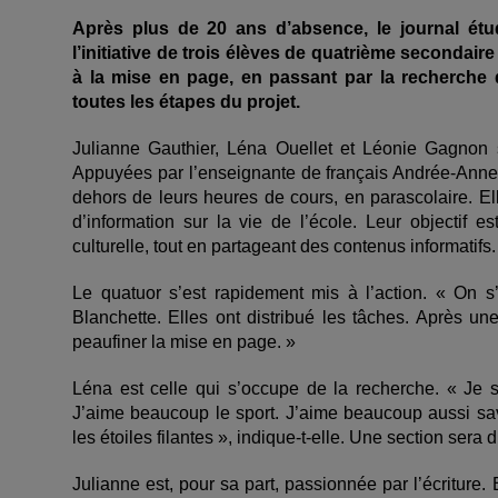
Après plus de 20 ans d’absence, le journal étud
l’initiative de trois élèves de quatrième secondai
à la mise en page, en passant par la recherche de
toutes les étapes du projet.
Julianne Gauthier, Léna Ouellet et Léonie Gagnon 
Appuyées par l’enseignante de français Andrée‑Anne B
dehors de leurs heures de cours, en parascolaire. E
d’information sur la vie de l’école. Leur objectif est
culturelle, tout en partageant des contenus informatifs.
Le quatuor s’est rapidement mis à l’action. « On s
Blanchette. Elles ont distribué les tâches. Après une f
peaufiner la mise en page. »
Léna est celle qui s’occupe de la recherche. « Je 
J’aime beaucoup le sport. J’aime beaucoup aussi sa
les étoiles filantes », indique-t-elle. Une section sera 
Julianne est, pour sa part, passionnée par l’écriture. E