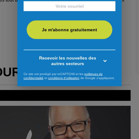
Je m'abonne gratuitement
Recevoir les nouvelles des
autres secteurs
OUR VOUS
Ce site est protégé par reCAPTCHA et les
politiques de
confidentialité
et
conditions d'utilisation
de Google s'appliquent.