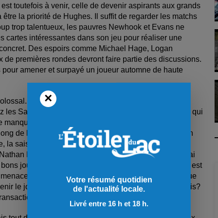
est toutefois à venir, celle de devenir aspirants aux grands
re la priorité de Hughes. Il suffit de regarder les matchs
oup trop talentueux, les pauvres Newhook et Evans ne
s cartes intéressantes dans son jeu pour réaliser une
s concret. Des espoirs comme Michael Hage, Logan
 de premières rondes devront faire partie des discussions.
ts pour amener et surpayé un joueur automne de haute
×
olossal. Le principal intéressé le dit lui-même, les deux
 les Sags. On vise le championnat. Super! Maintenant, qui
le manque de punch autour du filet adverse fut flagrant.
ng de la saison, ça peut s’expliquer, mais la régression
e, la saison du défenseur Alex Huang fut correcte, mais
t Nathan Lecompte et du gardien Raphael Précourt, je n’ai
s bons joueurs complémentaires chez les bleus, mais où est
ne menace constante sur l’avantage numérique? Est-ce que
Votre résumé quotidien
nir le joueur prometteur qu’on voyait en lui il y a 10 mois?
de l'actualité locale.
 transaction importante.
Livré entre 16 h et 18 h.
ais tout dépendra de nos deux directeurs généraux. À eux