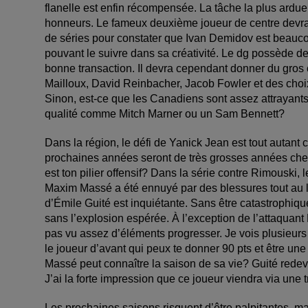
flanelle est enfin récompensée. La tâche la plus ardue 
honneurs. Le fameux deuxième joueur de centre devra êt
de séries pour constater que Ivan Demidov est beauc
pouvant le suivre dans sa créativité. Le dg possède de
bonne transaction. Il devra cependant donner du gro
Mailloux, David Reinbacher, Jacob Fowler et des choix
Sinon, est-ce que les Canadiens sont assez attrayan
qualité comme Mitch Marner ou un Sam Bennett?
Dans la région, le défi de Yanick Jean est tout autant c
prochaines années seront de très grosses années chez
est ton pilier offensif? Dans la série contre Rimouski, 
Maxim Massé a été ennuyé par des blessures tout au lo
d’Émile Guité est inquiétante. Sans être catastrophiqu
sans l’explosion espérée. À l’exception de l’attaquan
pas vu assez d’éléments progresser. Je vois plusieur
le joueur d’avant qui peux te donner 90 pts et être u
Massé peut connaître la saison de sa vie? Guité redeve
J’ai la forte impression que ce joueur viendra via une
Les prochaines saisons risquent d’être palpitantes, m