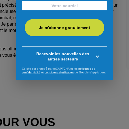
st précisément parce que je n’ai jamais eu à me battre pour
ncieuse pendant que d’autres doivent encore se justifier
mbat, mais c’est mon monde. Et je veux qu’il soit plus
 Je parle avec. Je vais toujours me tenir debout avec.
Je m'abonne gratuitement
t le moment de dire enfin qui ils sont : vous êtes beaux.
ous offrir, juste une immense peine, parce que vous me
Recevoir les nouvelles des
ls vous étouffent.
autres secteurs
Ce site est protégé par reCAPTCHA et les
politiques de
confidentialité
et
conditions d'utilisation
de Google s'appliquent.
OUR VOUS