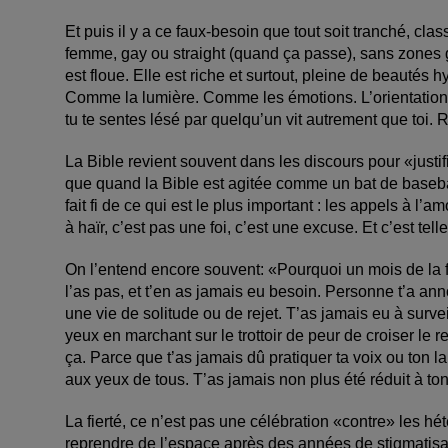
Et puis il y a ce faux-besoin que tout soit tranché, cl
femme, gay ou straight (quand ça passe), sans zones gr
est floue. Elle est riche et surtout, pleine de beautés hy
Comme la lumière. Comme les émotions. L’orientation au
tu te sentes lésé par quelqu’un vit autrement que toi
La Bible revient souvent dans les discours pour «justi
que quand la Bible est agitée comme un bat de baseba
fait fi de ce qui est le plus important : les appels à l’a
à haïr, c’est pas une foi, c’est une excuse. Et c’est tel
On l’entend encore souvent: «Pourquoi un mois de la f
l’as pas, et t’en as jamais eu besoin. Personne t’a an
une vie de solitude ou de rejet. T’as jamais eu à survei
yeux en marchant sur le trottoir de peur de croiser le r
ça. Parce que t’as jamais dû pratiquer ta voix ou ton l
aux yeux de tous. T’as jamais non plus été réduit à ton 
La fierté, ce n’est pas une célébration «contre» les hét
reprendre de l’espace après des années de stigmatisatio