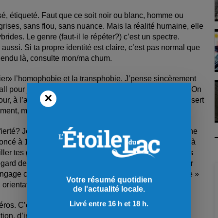
assé, étiqueté. Faut que ce soit noir ou blanc, homme ou
ises, sans flou, sans nuance. Mais la réalité humaine, elle
brides. Le genre (faut-il le répéter?) c’est un spectre.
ssi. Si ta propre identité est claire, c’est pas normal que
. Rendu là, consulte mon/ma chum.
fier» l’homophobie et la transphobie. J’pense sincèrement
ll pour juger ou opprimer, on est dans le champ solide. On
×
mour, à l’accueil, à la compassion. La religion, quand elle sert
lement, mais tellement petit.
ierté? Je l’ai pas moi, mon mois des hétéros!» Non. Tu ne
noncé à 14 ans qu’aimer l’autre sexe allait te condamner à
ller tes gestes d’affection dans un resto, ou à baisser les
egard de quelqu’un qui pourrait t’insulter ou te battre pour
angage corporel dans le miroir pour paraître « plus neutre »
Votre résumé quotidien
orientation comme si c’était tout ce que tu étais.
de l'actualité locale.
Livré entre 16 h et 18 h.
éros. C’est une respiration collective, une façon de
n, d’invisibilité, de peur. Je n’ai pas vécu ça