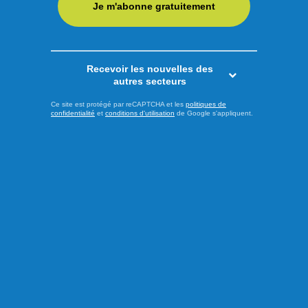
Groupe Maison de l’Auto ajoute ainsi à ses activités ce
Je m'abonne gratuitement
concessionnaire ...
LIRE LA SUITE
Recevoir les nouvelles des
autres secteurs
Économie
Ce site est protégé par reCAPTCHA et les
politiques de
confidentialité
et
conditions d'utilisation
de Google s'appliquent.