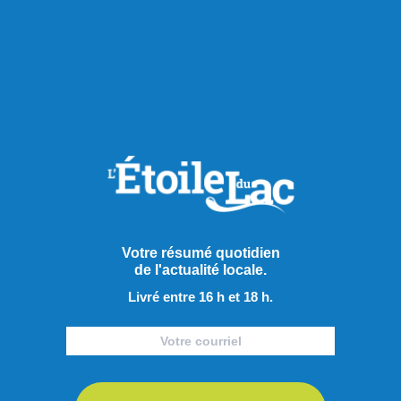
Publié à 8h41
Le Groupe Maison de l’Auto
acquiert d’Équipements et
pièces JCL
Votre résumé quotidien
de l'actualité locale.
Équipements et pièces JCL, entreprise établie à
Livré entre 16 h et 18 h.
Normandin, passe officiellement sous le contrôle du Groupe
Maison de l’Auto, une entreprise familiale de troisième
génération qui exploite plusieurs concessions automobiles
au Saguenay–Lac-Saint-Jean ainsi qu’à Chibougamau. Le