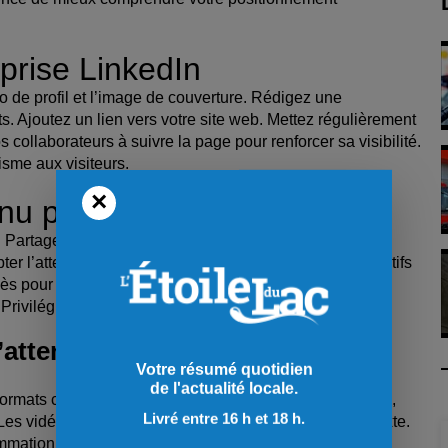
prise LinkedIn
to de profil et l’image de couverture. Rédigez une
s. Ajoutez un lien vers votre site web. Mettez régulièrement
s collaborateurs à suivre la page pour renforcer sa visibilité.
sme aux visiteurs.
×
nu pertinent
Partagez des articles, vidéos et infographies qui
r l’attention. N’hésitez pas à utiliser des visuels attractifs
ccès pour humaniser la marque. Les contenus réguliers
Privilégiez toujours la qualité à la quantité.
’attention
Votre résumé quotidien
de l'actualité locale.
formats courts et dynamiques. Expliquez vos prestations,
Livré entre 16 h et 18 h.
s vidéos génèrent plus d’interactions qu’un simple texte.
sommation sans le son. Animated ou filmées, elles doivent