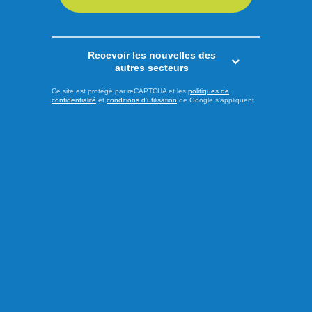
LIRE LA SUITE
Recevoir les nouvelles des
Offres d'emploi
autres secteurs
Ce site est protégé par reCAPTCHA et les
politiques de
confidentialité
et
conditions d'utilisation
de Google s'appliquent.