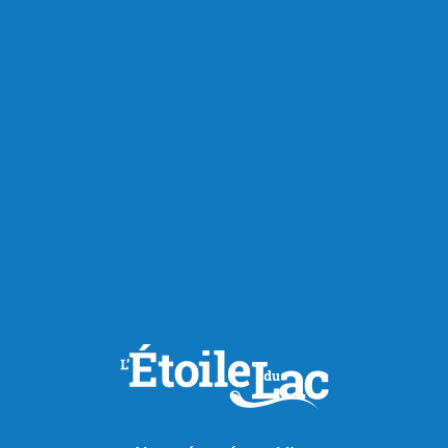
Publié le 11 juin 2026
Ville de Saint-Félicien
recherche un(e) secrétaire
administratif(ve)
Offre d'emploi Un emploi fait pour toi! La VIlle de Saint-
Félicien est à la recherche d'un nouveau talent pour se
joindre à une équipe de travail valorisante et prônant
l’autonomie et le plaisir au travail avec comme objectif
d’offrir des services de qualité à notre population. Postulez
en ligne : ville.stfelicien.qc.ca/emplois Date ...
LIRE LA SUITE