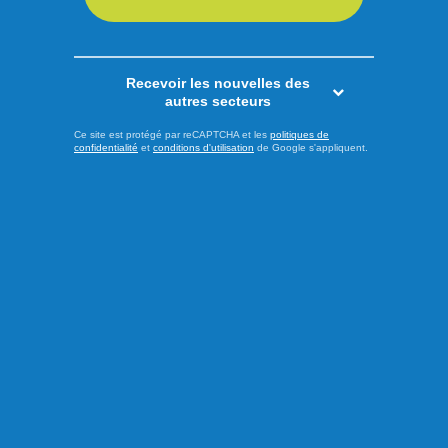
Recevoir les nouvelles des
autres secteurs
Ce site est protégé par reCAPTCHA et les
politiques de
confidentialité
et
conditions d'utilisation
de Google s'appliquent.
Publié hier à 8h00
Les Saguenéens ajoutent un
adjoint derrière le banc
Afin de pallier le départ d’Olivier Bouchard avec les Élites
de Jonquière, les Saguenéens de Chicoutimi ont annoncé
la nomination de Geordie Wudrick comme nouvel
entraîneur-adjoint de l’équipe pour la saison 2025-2026.
Natif d’Abbotsford en Colombie-Britannique, il a passé les