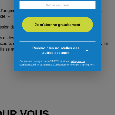
’augmenter notre visibilité, d’attirer des coureurs de haut
acle. »
Je m'abonne gratuitement
 mission du CVM.
s et des spectateurs. On leur offre un circuit pour venir
ncadré, on a de la sécurité, des ambulanciers. On veut éviter
Recevoir les nouvelles des
u’ils se mettent eux ou les autres en danger. »
autres secteurs
Ce site est protégé par reCAPTCHA et les
politiques de
confidentialité
et
conditions d'utilisation
de Google s'appliquent.
OUR VOUS