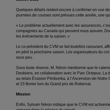
Quelques détails restent encore à confirmer en vue de 
journées de courses sont prévues cette année, une qu
« Le problème actuellement avec les assurances, c’est 
compagnies au Canada qui peuvent nous assurer. Donc,
les évènements de la saison. »
Le co-président du CVM se fait toutefois rassurant, af
en péril la prochaine saison. Les organisateurs du circ
sous peu.
Sous toute réserve, M. Néron mentionne que le calendr
Desbiens, en collaboration avec le Parc Octopus. La de
au relais Évasion Péribonka, à l’Ascension-de-Notre-S
et 23 février lors du Grand prix de Roberval.
Mission
Enfin, Sylvain Néron indique que le CVM est activeme
appuyer dans la relance du circuit.