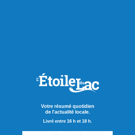
niveau du ski, on pourrait faire un court historique de
l’ouverture des montagnes, du Mont Lac-Vert au Valinouët
en passant par le Mont-Édouard. »
Partager à ma communauté
RECOMMANDÉS POUR VOUS
Sports
Votre résumé quotidien
de l'actualité locale.
Livré entre 16 h et 18 h.