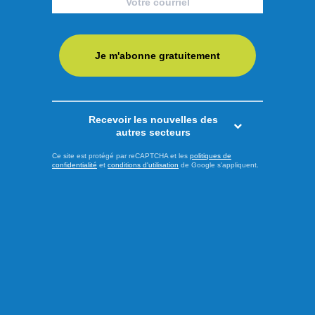
Je m'abonne gratuitement
Recevoir les nouvelles des
autres secteurs
Ce site est protégé par reCAPTCHA et les
politiques de
confidentialité
et
conditions d'utilisation
de Google s'appliquent.
Publié hier à 8h00
Les Saguenéens ajoutent un