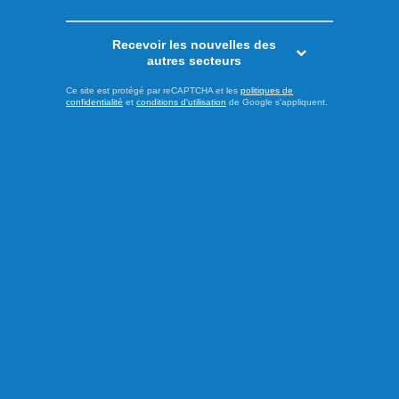
Recevoir les nouvelles des
autres secteurs
Ce site est protégé par reCAPTCHA et les
politiques de
confidentialité
et
conditions d'utilisation
de Google s'appliquent.
Publié à 13h00
Les psychiatres pressent les
partis à prendre position
À l’approche de l’élection provinciale du 5 octobre prochain,
l’Association des médecins psychiatres du Québec (AMPQ)
lance un appel aux formations politiques : faire de la santé
mentale une priorité incontournable de la prochaine
campagne électorale. En dévoilant sa plateforme Santé
mentale 2026 sous le thème « La santé mentale ne prend
pas de ...
LIRE LA SUITE