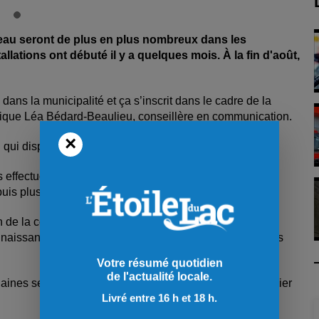
d’eau seront de plus en plus nombreux dans les
allations ont débuté il y a quelques mois. À la fin d'août,
ans la municipalité et ça s’inscrit dans le cadre de la
lique Léa Bédard-Beaulieu, conseillère en communication.
×
CI qui disposent maintenant de ces compteurs.
 effectuons des lectures régulières et récoltons les
is plusieurs mois et d’autres depuis peu. »
tion de la consommation pour une année et enverra
connaissance de sa consommation et apporte des correctifs
Votre résumé quotidien
de l'actualité locale.
ines semaines et il sera en vigueur à partir du 1er janvier
Livré entre 16 h et 18 h.