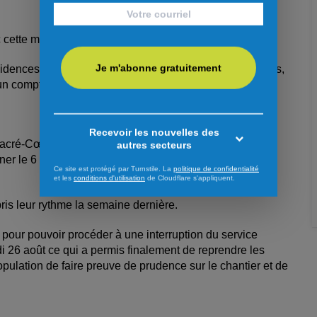
 cette mesure.
Je m'abonne gratuitement
dences pour des fins de statistiques seulement. De plus,
un compteur. »
Recevoir les nouvelles des
Sacré-Cœur entre l’intersection du boulevard Gagnon et
autres secteurs
 le 6 octobre. Ils visent à refaire les infrastructures
Ce site est protégé par Turnstile. La
politique de confidentialité
et les
conditions d'utilisation
de Cloudflare s'appliquent.
ris leur rythme la semaine dernière.
e pour pouvoir procéder à une interruption du service
di 26 août ce qui a permis finalement de reprendre les
ulation de faire preuve de prudence sur le chantier et de