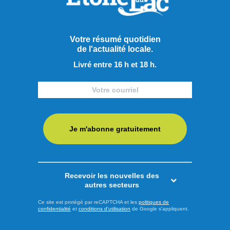
démonstration d’Elysis. En raison du lieu soigneusement
choisi par le premier ministre canadien, la guerre ...
Votre résumé quotidien
LIRE LA SUITE
de l'actualité locale.
Livré entre 16 h et 18 h.
Actualités
Je m'abonne gratuitement
Recevoir les nouvelles des
autres secteurs
Ce site est protégé par reCAPTCHA et les
politiques de
confidentialité
et
conditions d'utilisation
de Google s'appliquent.