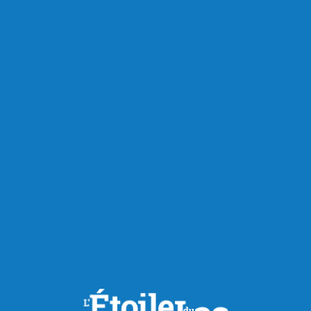
Publié hier à 15h00
Mark Carney ne lâche pas le
morceau
Aluminium, forêt, gestion de l’offre, le premier ministre Mark
Carney s’est exprimé sur différents dossiers lors de sa visite
à Saguenay. Le premier ministre a pris la parole au cœur du
complexe Jonquière de Rio Tinto, devant l’usine de