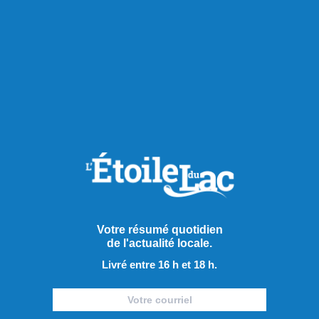
Publié à 15h00
Votre résumé quotidien
Mark Carney ne lâche pas le
de l'actualité locale.
morceau
Livré entre 16 h et 18 h.
Aluminium, forêt, gestion de l’offre, le premier ministre Mark
Carney s’est exprimé sur différents dossiers lors de sa visite