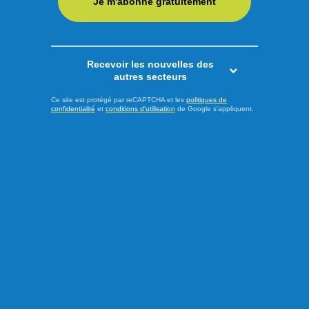
Je m'abonne gratuitement
Extra
Recevoir les nouvelles des
autres secteurs
Ce site est protégé par reCAPTCHA et les
politiques de
confidentialité
et
conditions d'utilisation
de Google s'appliquent.