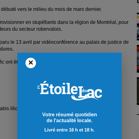
a débuté vers le milieu du mois de mars dernier.
rovisionner en stupéfiants dans la région de Montréal, pour
endeurs du secteur robervalois.
paru le 13 avril par vidéoconférence au palais de justice de
édures.
×
ic ont été déposées contre le suspect.
is illicite,
Votre résumé quotidien
de l'actualité locale.
Livré entre 16 h et 18 h.