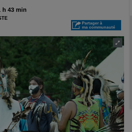
1 h 43 min
STE
Partager à
ma communauté