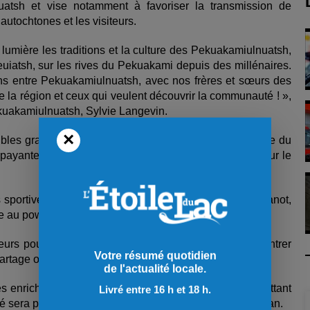
uatsh et vise notamment à favoriser la transmission de
utochtones et les visiteurs.
lumière les traditions et la culture des Pekuakamiulnuatsh,
uiatsh, sur les rives du Pekuakami depuis des millénaires.
iens entre Pekuakamiulnuatsh, avec nos frères et sœurs des
 la région et ceux qui veulent découvrir la communauté ! »,
ekuakamiulnuatsh, Sylvie Langevin.
×
bles gratuitement. Les activités prévues durant la soirée du
is payantes, avec des billets déjà disponibles en ligne, sur le
sportives traditionnelles, notamment les courses de canot,
lace au pow-wow.
iteurs pourront parcourir des kiosques d’artisans, rencontrer
Votre résumé quotidien
-partage organisé sur la promenade.
de l'actualité locale.
és enrichiront la programmation. Un défilé de mode mettant
Livré entre 16 h et 18 h.
é sera présenté, tout comme la pièce de théâtre Atanukan.