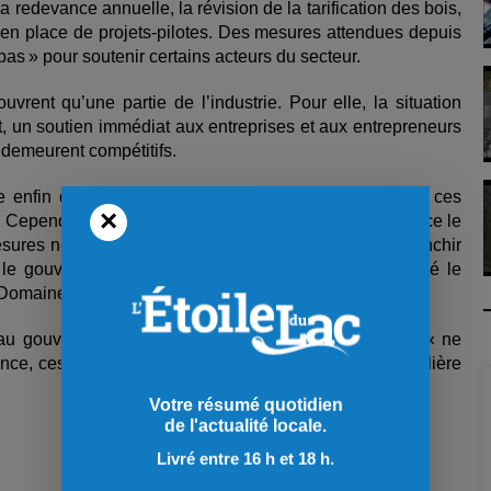
 redevance annuelle, la révision de la tarification des bois,
en place de projets
‑
pilotes. Des mesures attendues depuis
pas » pour soutenir certains acteurs du secteur.
vrent qu’une partie de l’industrie. Pour elle, la situation
ut, un soutien immédiat aux entreprises et aux entrepreneurs
ls demeurent compétitifs.
 enfin des gestes pour le secteur forestier, bien que ces
×
e. Cependant, encore faut-il qu’elles soient mises en place le
sures nécessitent un changement législatif qui doit franchir
le gouvernement en voit aussi l’urgence. », a déclaré le
C Domaine-du-Roy, Yanick Baillargeon.
au gouvernement un document proposant 11 actions « ne
ance, ces mesures auraient un impact immédiat sur la filière
Votre résumé quotidien
de l'actualité locale.
Livré entre 16 h et 18 h.