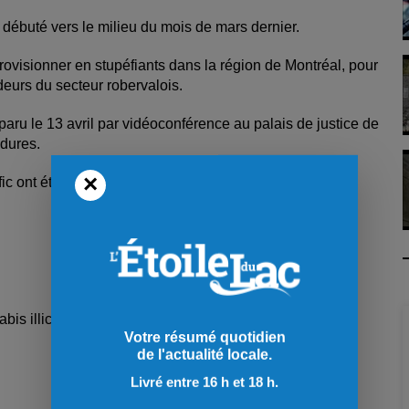
a débuté vers le milieu du mois de mars dernier.
rovisionner en stupéfiants dans la région de Montréal, pour
endeurs du secteur robervalois.
paru le 13 avril par vidéoconférence au palais de justice de
édures.
×
ic ont été déposées contre le suspect.
is illicite,
Votre résumé quotidien
de l'actualité locale.
Livré entre 16 h et 18 h.