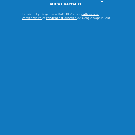
autres secteurs
Ce site est protégé par reCAPTCHA et les
politiques de
confidentialité
et
conditions d'utilisation
de Google s'appliquent.