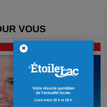
OUR VOUS
×
Votre résumé quotidien
de l'actualité locale.
Livré entre 16 h et 18 h.