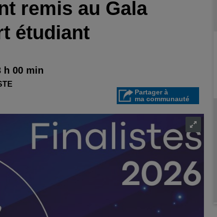
nt remis au Gala
t étudiant
8 h 00 min
STE
Partager à
ma communauté