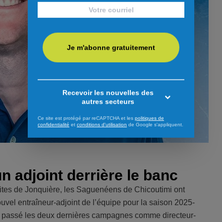
Je m'abonne gratuitement
Recevoir les nouvelles des
autres secteurs
Ce site est protégé par reCAPTCHA et les
politiques de
confidentialité
et
conditions d'utilisation
de Google s'appliquent.
 adjoint derrière le banc
Élites de Jonquière, les Saguenéens de Chicoutimi ont
el entraîneur-adjoint de l’équipe pour la saison 2025-
 a passé les deux dernières campagnes comme directeur-