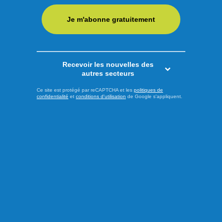
la nomination de Geordie Wudrick comme nouvel
Je m'abonne gratuitement
entraîneur-adjoint de l’équipe pour la saison 2025-2026.
Natif d’Abbotsford en Colombie-Britannique, il a passé les
deux dernières campagnes comme directeur-général et
entraîneur-chef ...
Recevoir les nouvelles des
autres secteurs
LIRE LA SUITE
Ce site est protégé par reCAPTCHA et les
politiques de
confidentialité
et
conditions d'utilisation
de Google s'appliquent.
Sports