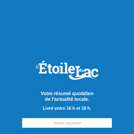
Publié hier à 8h00
Votre résumé quotidien
de l'actualité locale.
Les Saguenéens ajoutent un
Livré entre 16 h et 18 h.
adjoint derrière le banc
Afin de pallier le départ d’Olivier Bouchard avec les Élites
de Jonquière, les Saguenéens de Chicoutimi ont annoncé