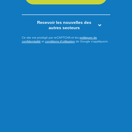
Recevoir les nouvelles des
autres secteurs
Ce site est protégé par reCAPTCHA et les
politiques de
confidentialité
et
conditions d'utilisation
de Google s'appliquent.
Publié hier à 15h00
Mark Carney ne lâche pas le
morceau
Aluminium, forêt, gestion de l’offre, le premier ministre Mark
Carney s’est exprimé sur différents dossiers lors de sa visite
à Saguenay. Le premier ministre a pris la parole au cœur du
complexe Jonquière de Rio Tinto, devant l’usine de
démonstration d’Elysis. En raison du lieu soigneusement
choisi par le premier ministre canadien, la guerre ...
LIRE LA SUITE