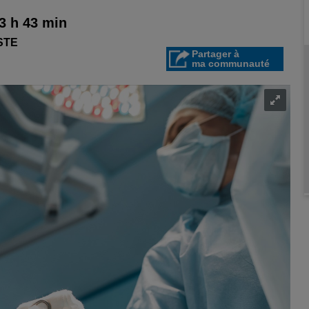
13 h 43 min
STE
Partager à
ma communauté