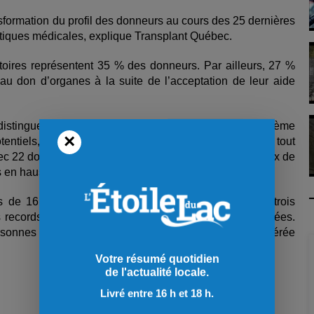
nsformation du profil des donneurs au cours des 25 dernières
ratiques médicales, explique Transplant Québec.
atoires représentent 35 % des donneurs. Par ailleurs, 27 %
u don d’organes à la suite de l’acceptation de leur aide
distingue particulièrement. La région se classe au deuxième
×
entiels, avec un taux de 20,6 par 100 000 habitants, tout
vec 22 donneurs potentiels par 100 000 habitants. Le taux de
s en hausse pour une quatrième année consécutive.
 de 16 000 personnes de recevoir un organe. Les trois
records, avec un total de 1 611 transplantations réalisées.
nes étaient toujours inscrites sur la liste d’attente gérée
Votre résumé quotidien
de l'actualité locale.
Livré entre 16 h et 18 h.