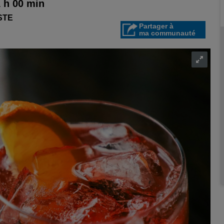
 h 00 min
STE
Partager à
ma communauté