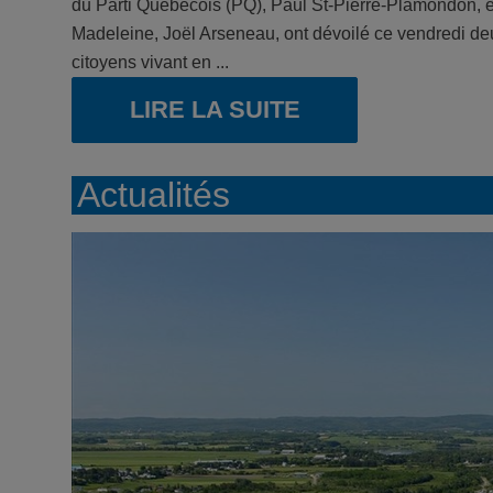
du Parti Québécois (PQ), Paul St-Pierre-Plamondon, et 
Madeleine, Joël Arseneau, ont dévoilé ce vendredi d
citoyens vivant en ...
LIRE LA SUITE
Actualités