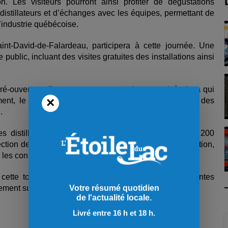
. Les visiteurs pourront ainsi profiter de dégustations
distillateurs et d’échanges avec les équipes, permettant de
l’industrie québécoise.
aint-David-de-Falardeau, participera à cette journée. Une
public, incluant des visites gratuites des installations ainsi
ré-ouverture d’un nouveau concept de comptoir à pizza qui
×
ent, le bar à cocktails sera en activité et proposera des
.
es distilleries du Québec s’étendra aussi à plus de 200
ction de spiritueux québécois y sera offerte en dégustation,
er les consommateurs.
cette toute première édition, le parcours des différentes
itement sur le site web des Distilleries du Québec.
Votre résumé quotidien
de l'actualité locale.
Livré entre 16 h et 18 h.