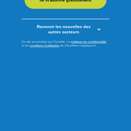
Je m'abonne gratuitement
Recevoir les nouvelles des
autres secteurs
Ce site est protégé par Turnstile. La
politique de confidentialité
et les
conditions d'utilisation
de Cloudflare s'appliquent.
Publié à 13h00
L’Ultra-Trail du Fjord s’élance
ce week-end au Bas-
Saguenay
À quelques heures du coup d’envoi de l’Ultra-Trail du Fjord,
les derniers préparatifs battent leur plein dans le Bas-
Saguenay. Les 8 et 9 août prochains, de nombreux
coureurs prendront part à l’un des plus importants rendez-
vous de course en sentier au Québec, traversant certains