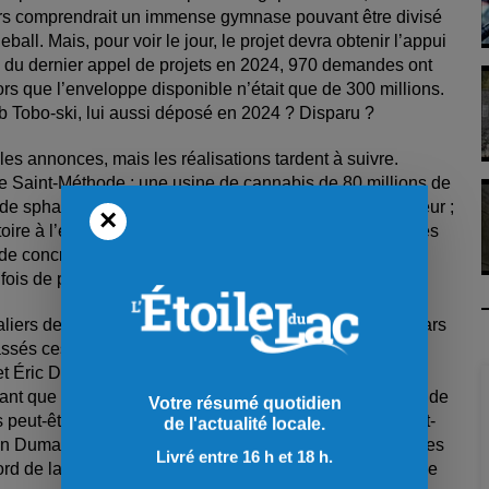
lars comprendrait un immense gymnase pouvant être divisé
ball. Mais, pour voir le jour, le projet devra obtenir l’appui
u dernier appel de projets en 2024, 970 demandes ont
ors que l’enveloppe disponible n’était que de 300 millions.
ub Tobo-ski, lui aussi déposé en 2024 ? Disparu ?
les annonces, mais les réalisations tardent à suivre.
Saint-Méthode ; une usine de cannabis de 80 millions de
de sphaigne au coût de 20 millions ; un réseau de chaleur ;
×
ire à l’entrée sud ; une revitalisation du centre-ville. Des
 concret. Alors, gens de Saint-Félicien, ne vous
fois de plus.
aliers de gouvernement ont accordé 3,8 millions de dollars
passés ces 6,6 millions ? Le nouveau conseil municipal
et Éric Dubé, de Serres Toundra. Malgré toutes les
nt que la municipalité a échoué. S’il y avait davantage de
Votre résumé quotidien
s peut-être de meilleurs résultats. Mais les gens de Saint-
de l'actualité locale.
an Dumas et à ses fils, qui tentent depuis plusieurs années
Livré entre 16 h et 18 h.
d de la rivière et qui se butent toujours à la bureaucratie