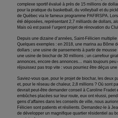
complexe sportif évalué à près de 15 millions de dol
pour la pratique du basketball, du volleyball et du pickle
de Québec via le fameux programme PAFIRSPA. Lors d
été déposées, représentant 2,7 milliards de dollars, al
Mais où est passé l’urgent projet de rénovation du Cl
Depuis une dizaine d’années, Saint-Félicien multiplie 
Quelques exemples : en 2018, une marina au Bôme de 
dollars ; une usine de pansements à partir de mousse 
une usine de biochar de 30 millions ; un carrefour girato
annonces, encore des annonces… mais toujours peu de
réjouissez pas trop vite : vous pourriez être déçus une 
Saviez-vous que, pour le projet de biochar, les deux p
et, pour le réseau de chaleur, 2,8 millions ? Où sont 
devrait peut-être demander conseil à Caroline Fradet 
embûches placées sur leur route, eux ont réussi, penda
gens d’affaires dans les conseils de ville, nous aurion
Félicien sont patients et résilients. Demandez-le à Je
de développer un magnifique quartier résidentiel au bor