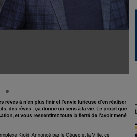
 rêves à n’en plus finir et l’envie furieuse d’en réaliser
tifs, des rêves : ça donne un sens à la vie. Le projet que
tion, et vous ressentirez toute la fierté de l’avoir mené
Complexe Kioki. Annoncé par le Cégep et la Ville, ce