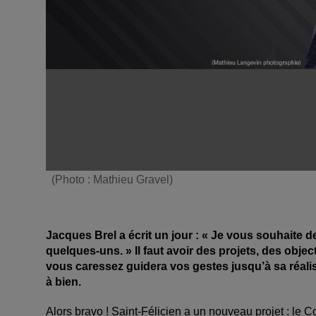
(Photo : Mathieu Gravel)
Jacques Brel a écrit un jour : « Je vous souhaite des
quelques-uns. » Il faut avoir des projets, des objec
vous caressez guidera vos gestes jusqu’à sa réalisa
à bien.
Alors bravo ! Saint-Félicien a un nouveau projet : le 