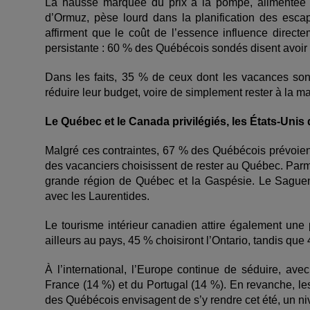
La hausse marquée du prix à la pompe, alimentée n
d’Ormuz, pèse lourd dans la planification des esca
affirment que le coût de l’essence influence directe
persistante : 60 % des Québécois sondés disent avoir
Dans les faits, 35 % de ceux dont les vacances son
réduire leur budget, voire de simplement rester à la m
Le Québec et le Canada privilégiés, les États-Unis
Malgré ces contraintes, 67 % des Québécois prévoien
des vacanciers choisissent de rester au Québec. Parmi 
grande région de Québec et la Gaspésie. Le Saguen
avec les Laurentides.
Le tourisme intérieur canadien attire également une
ailleurs au pays, 45 % choisiront l’Ontario, tandis que
À l’international, l’Europe continue de séduire, avec
France (14 %) et du Portugal (14 %). En revanche, le
des Québécois envisagent de s’y rendre cet été, un ni