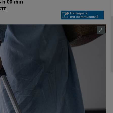
4 h 00 min
STE
Partager à
ma communauté