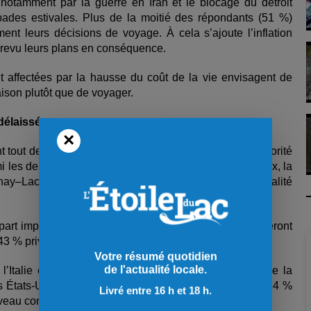
otamment par la guerre en Iran et le blocage du détroit
pades estivales. Plus de la moitié des répondants (51 %)
ment leurs décisions de voyage. À cela s’ajoute l’inflation
 revu leurs plans en conséquence.
t affectées par la hausse du coût de la vie envisagent de
aison plutôt que de voyager.
 délaissés
×
t tout de même prendre des vacances cet été et la majorité
les destinations les plus populaires figurent Charlevoix, la
ay–Lac-Saint-Jean se hisse au cinquième rang, à égalité
 part importante des voyageurs. Parmi ceux qui voyageront
 43 % privilégieront les provinces maritimes.
Votre résumé quotidien
de l'actualité locale.
 l’Italie en tête (30 %), suivie de l’Espagne (23 %), de la
s États-Unis peinent à regagner en popularité : à peine 4 %
Livré entre 16 h et 18 h.
veau comparable à celui de l’an dernier.