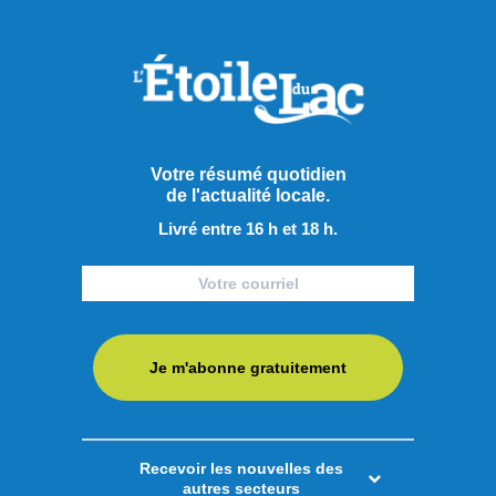
Vague de chaleur au
Saguenay–Lac-Saint-Jean
La région du Saguenay–Lac-Saint-Jean fera face à un
épisode de chaleur accompagné d’un taux d’humidité élevé
à compter de ce jeudi 6 août et jusqu’au samedi 8 août.
Devant ces conditions météorologiques, la Direction de la
Votre résumé quotidien
santé publique de Santé Québec Saguenay–Lac-Saint-
de l'actualité locale.
Jean ─ Universitaire invite la population à prendre les
Livré entre 16 h et 18 h.
précautions ...
LIRE LA SUITE
Je m'abonne gratuitement
Faits divers
Recevoir les nouvelles des
autres secteurs