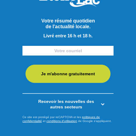
Votre résumé quotidien
de l'actualité locale.
Livré entre 16 h et 18 h.
Publié hier à 8h00
Je m'abonne gratuitement
Yves Gaudreault termine loin
devant
Recevoir les nouvelles des
Alors que des centaines d’amateurs de nage avaient les
autres secteurs
yeux tournés vers les eaux du lac Saint-Jean pour la
Ce site est protégé par reCAPTCHA et les
politiques de
Traversée internationale samedi dernier, d'autres sportifs
confidentialité
et
conditions d'utilisation
de Google s'appliquent.
relevaient un défi tout aussi impressionnant, mais à bord de
leurs voiliers. Le Tour du lac sans escale à la voile a une