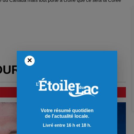
e du Canada mais tout porte à croire que ce sera la Corée
×
OUR VOUS
Votre résumé quotidien
de l'actualité locale.
Livré entre 16 h et 18 h.