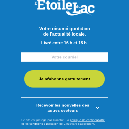
pour l'élection québécoise du 5 octobre approche, le chef
du Parti Québécois (PQ), Paul St-Pierre-Plamondon, et le
candidat péquiste dans la circonscription des Îles-de-la-
Madeleine, Joël Arseneau, ont dévoilé ce vendredi deux
Votre résumé quotidien
engagements visant à mieux répondre aux besoins des
de l'actualité locale.
citoyens vivant en ...
Livré entre 16 h et 18 h.
LIRE LA SUITE
Actualités
Je m'abonne gratuitement
Recevoir les nouvelles des
autres secteurs
Ce site est protégé par Turnstile. La
politique de confidentialité
et les
conditions d'utilisation
de Cloudflare s'appliquent.