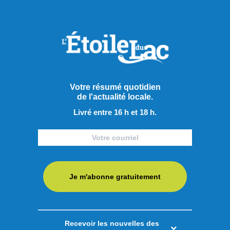
Le PQ promet d’améliorer
l’accès aux soins et au
transport en région
Alors que le déclenchement de la campagne électorale
pour l'élection québécoise du 5 octobre approche, le chef
Votre résumé quotidien
du Parti Québécois (PQ), Paul St-Pierre-Plamondon, et le
de l'actualité locale.
candidat péquiste dans la circonscription des Îles-de-la-
Livré entre 16 h et 18 h.
Madeleine, Joël Arseneau, ont dévoilé ce vendredi deux
engagements visant à mieux répondre aux besoins des
citoyens vivant en ...
LIRE LA SUITE
Je m'abonne gratuitement
Actualités
Recevoir les nouvelles des