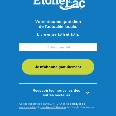
Partager à ma communauté
Votre résumé quotidien
de l'actualité locale.
RECOMMANDÉS POUR VOUS
Livré entre 16 h et 18 h.
Actualités
Je m'abonne gratuitement
Recevoir les nouvelles des
autres secteurs
Ce site est protégé par reCAPTCHA et les
politiques de
confidentialité
et
conditions d'utilisation
de Google s'appliquent.