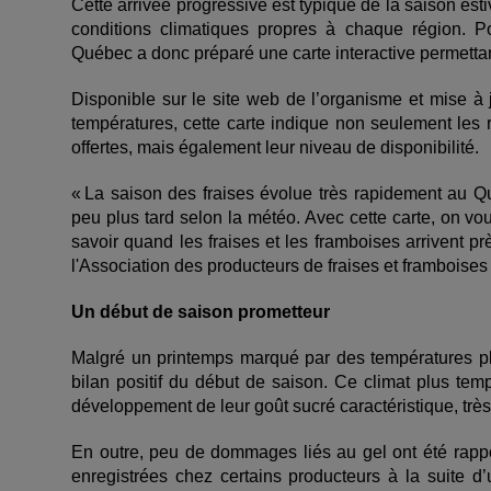
Cette arrivée progressive est typique de la saison esti
conditions climatiques propres à chaque région. 
Québec a donc préparé une carte interactive permettant
Disponible sur le site web de l’organisme et mise à 
températures, cette carte indique non seulement les 
offertes, mais également leur niveau de disponibilité.
« La saison des fraises évolue très rapidement au Q
peu plus tard selon la météo. Avec cette carte, on vo
savoir quand les fraises et les framboises arrivent p
l'Association des producteurs de fraises et frambois
Un début de saison prometteur
Malgré un printemps marqué par des températures plu
bilan positif du début de saison. Ce climat plus tem
développement de leur goût sucré caractéristique, tr
En outre, peu de dommages liés au gel ont été rappo
enregistrées chez certains producteurs à la suite 