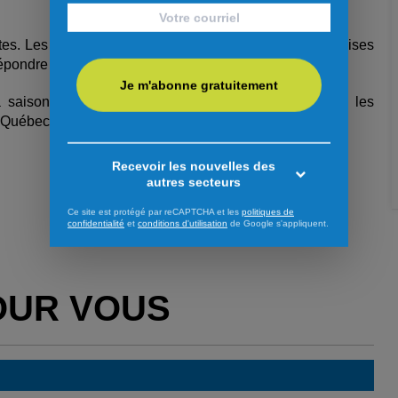
es. Les producteurs anticipent de bons volumes de fraises
 répondre à la demande.
Je m'abonne gratuitement
 saison de l’autocueillette débutera également dans les
uébec offriront cette activité appréciée des familles.
Recevoir les nouvelles des
autres secteurs
Ce site est protégé par reCAPTCHA et les
politiques de
confidentialité
et
conditions d'utilisation
de Google s'appliquent.
OUR VOUS