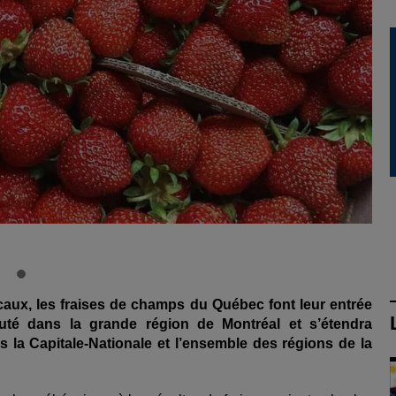
caux
,
les fraises de champs du Qu
ébec font leur entr
ée
ut
é dans la grande r
égion de Montr
éal et s
’étendra
 la Capitale-Nationale et l
’ensemble des r
égions de la