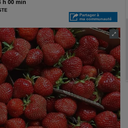
4 h 00 min
STE
Partager à
ma communauté