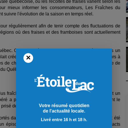
vale québécoise, où les récoltes de fraises varient selon les
Pour mieux informer les consommateurs, Les Fraîches du
 suivre l'évolution de la saison en temps réel.
jour régulièrement afin de tenir compte des fluctuations de
régions où des fraises et des framboises sont actuellement
uébec. Certaines régions commencent plus tôt, d'autres un
×
ulait créer un outil pratique pour aider les consommateurs à
rès de chez eux. », explique Josiane Cormier, présidente de
es du Québec (APFFQ).
s fraîches que la normale, les producteurs s'attendent un
péré a permis aux fraises de mûrir lentement, favorisant le
Votre résumé quotidien
ès prisé des consommateurs.
de l'actualité locale.
rtés dans les différentes régions. Quelques pertes ont été
Livré entre 16 h et 18 h.
d’un épisode de grêle survenu le 31 mai, mais ces impacts