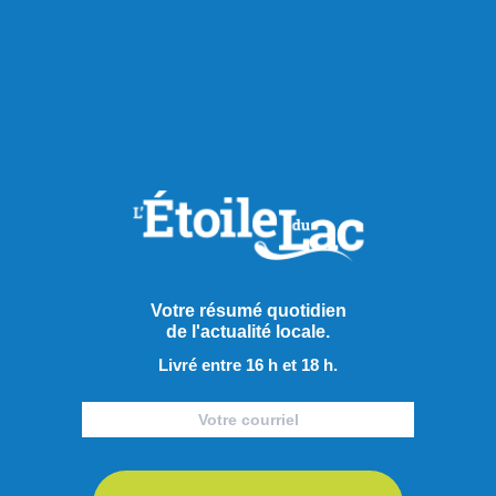
Publié le 5 août 2026
Le Groupe Maison de l’Auto
acquiert Équipements et
pièces JCL
Votre résumé quotidien
de l'actualité locale.
Équipements et pièces JCL, entreprise établie à
Livré entre 16 h et 18 h.
Normandin, passe officiellement sous le contrôle du Groupe
Maison de l’Auto, une entreprise familiale de troisième
génération qui exploite plusieurs concessions automobiles
au Saguenay–Lac-Saint-Jean ainsi qu’à Chibougamau. Le
Groupe Maison de l’Auto ajoute ainsi à ses activités ce