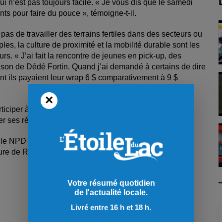
i n’est pas toujours facile. « Je vous dis que le samedi
ts pour faire du pouce », témoigne-t-il.
 pas de travailler des terrains fertiles dans des secteurs ou
les, la culture de proximité et la mobilité durable sont les
s. « J’ai fait la rencontre de jeunes en pick-up, des
son de Dédé Fortin. Quand j’ai demandé à certains de dire
vant ils payaient leur wrap 6 $ comparativement à 9 $
×
ticiper à une journée de réflexion organisée par l’Union
er ses réflexes syndicalistes.
le NPD puisse contribuer à la relève politique pur lutter
ature de Raphael Émond dans Chicoutimi-Le Fjord.
Votre résumé quotidien
de l'actualité locale.
Livré entre 16 h et 18 h.