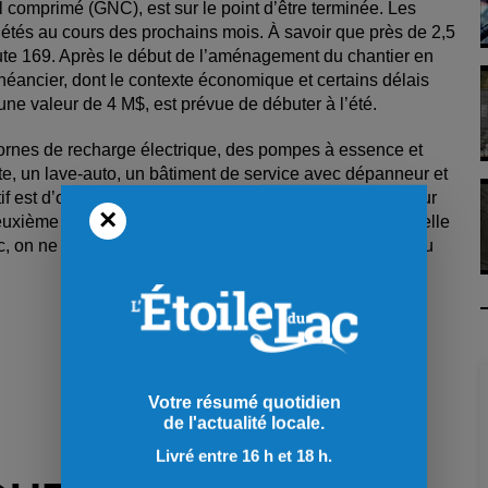
 comprimé (GNC), est sur le point d’être terminée. Les
plétés au cours des prochains mois. À savoir que près de 2,5
route 169. Après le début de l’aménagement du chantier en
éancier, dont le contexte économique et certains délais
une valeur de 4 M$, est prévue de débuter à l’été.
ornes de recharge électrique, des pompes à essence et
arte, un lave-auto, un bâtiment de service avec dépanneur et
if est d’offrir des services 24 heures sur 24, sept jours sur
×
 deuxième du genre au Saguenay-Lac-Saint-Jean, avec celle
c, on ne compte actuellement que sept stations offrant du
Votre résumé quotidien
de l'actualité locale.
Livré entre 16 h et 18 h.