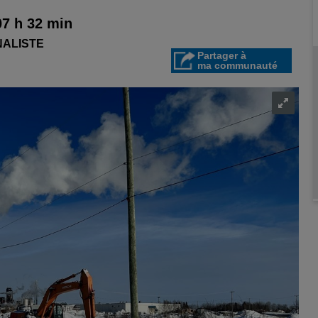
07 h 32 min
NALISTE
Partager à
ma communauté