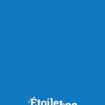
Publié à 8h00
Le mois d’août, idéal pour le
trekking au Saguenay-Lac-
Saint-Jean
Le mois d’août, un peu plus tempéré que juillet, offre des
températures idéales pour la randonnée au Saguenay et au
Lac-Saint-Jean et grâce à la configuration de la région,
l’activité offre toutes sortes de points de vue, souvent