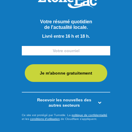
grandioses. Mais où aller pour profiter de ce sport peu
coûteux, et qui connait une hausse de popularité partout au
...
Votre résumé quotidien
de l'actualité locale.
LIRE LA SUITE
Livré entre 16 h et 18 h.
Sports
Je m'abonne gratuitement
Recevoir les nouvelles des
autres secteurs
Ce site est protégé par Turnstile. La
politique de confidentialité
et les
conditions d'utilisation
de Cloudflare s'appliquent.