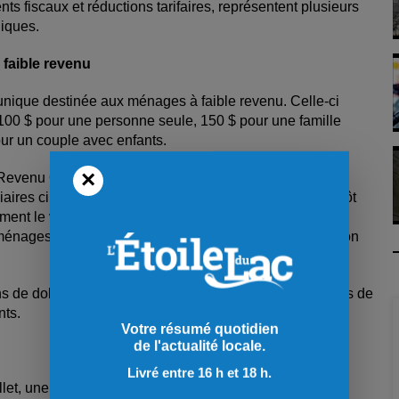
ts fiscaux et réductions tarifaires, représentent plusieurs
liques.
 faible revenu
unique destinée aux ménages à faible revenu. Celle-ci
100 $ pour une personne seule, 150 $ pour une famille
ur un couple avec enfants.
×
Revenu Québec à compter du 4 juin, sans qu’aucune
ires ciblés sont ceux qui ont déjà droit au crédit d’impôt
ment le versement fédéral pour l’épicerie et les besoins
s ménages doivent néanmoins avoir produit leur déclaration
 de dollars et permettra de soutenir environ 2,6 millions de
nts.
Votre résumé quotidien
de l'actualité locale.
Livré entre 16 h et 18 h.
llet, une détaxation additionnelle de certains produits