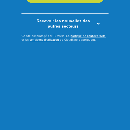
Recevoir les nouvelles des
autres secteurs
Publié le 6 août 2026
Ce site est protégé par Turnstile. La
politique de confidentialité
et les
conditions d'utilisation
de Cloudflare s'appliquent.
Oryndo : une montre GPS 4G
pour enfants pensée au
Québec afin d'allier
autonomie et sécurité
Contenu commandité À quel âge un enfant est-il prêt à aller
seul au parc, à se rendre chez un ami ou à marcher jusqu'à
l'école? Pour plusieurs parents, cette étape représente un
mélange de fierté... et d'inquiétude. C'est précisément pour
répondre à cette réalité qu'est née Oryndo, une entreprise
québécoise établie à Alma qui propose une montre ...