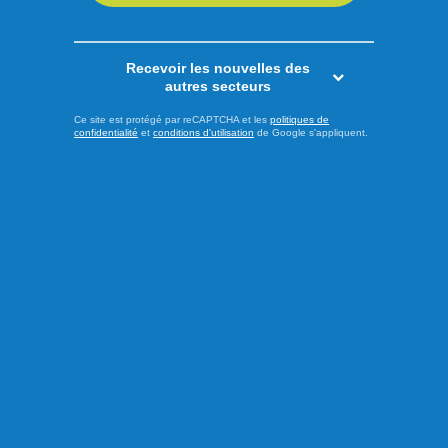
LIRE LA SUITE
Recevoir les nouvelles des
autres secteurs
Sports
Ce site est protégé par reCAPTCHA et les
politiques de
confidentialité
et
conditions d'utilisation
de Google s'appliquent.