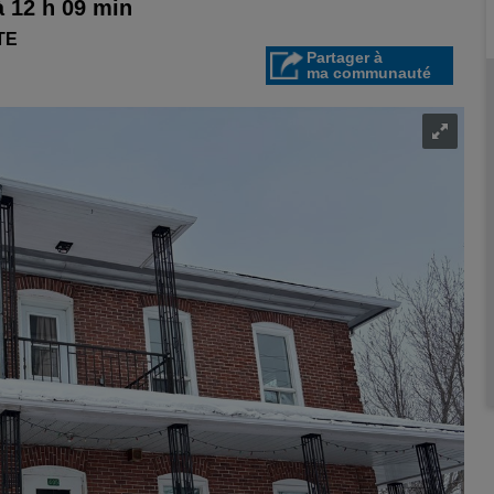
à 12 h 09 min
TE
Partager à
ma communauté