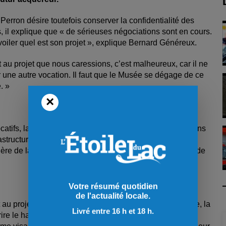
 Perron désire toutefois conserver la confidentialité des
s, il explique que « de sérieuses négociations sont en cours.
évoiler quel est son projet », explique Bernard Généreux.
nt au projet que nous caressions, c’est malheureux, car il ne
r une autre vocation. Il faut que le Musée se dégage de ce
. »
×
tifs, la Corporation doit supporter un déficit d’opérations
structure.
ière de la Corporation. Nous n’avons donc pas le choix de
Votre résumé quotidien
de l'actualité locale.
au projet de transformer l’ancien presbytère en auberge, la
Livré entre 16 h et 18 h.
re le hangar à « dîmes » situé à l’arrière du bâtiment et