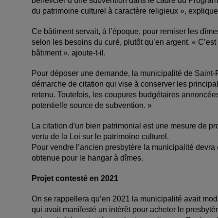
bénéficier d’une subvention dans le cadre du Programme
du patrimoine culturel à caractère religieux », expliq
Ce bâtiment servait, à l’époque, pour remiser les dîme
selon les besoins du curé, plutôt qu’en argent. « C’es
bâtiment », ajoute-t-il.
Pour déposer une demande, la municipalité de Saint-Pr
démarche de citation qui vise à conserver les principal
retenu. Toutefois, les coupures budgétaires annoncées
potentielle source de subvention. »
La citation d'un bien patrimonial est une mesure de pro
vertu de la Loi sur le patrimoine culturel.
Pour vendre l’ancien presbytère la municipalité devra
obtenue pour le hangar à dîmes.
Projet contesté en 2021
On se rappellera qu’en 2021 la municipalité avait mod
qui avait manifesté un intérêt pour acheter le presbytèr