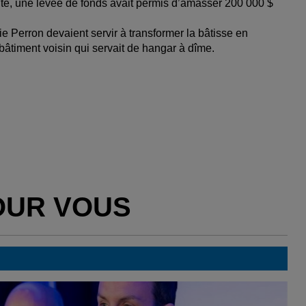
suite, une levée de fonds avait permis d’amasser 200 000 $
ie Perron devaient servir à transformer la bâtisse en
âtiment voisin qui servait de hangar à dîme.
OUR VOUS